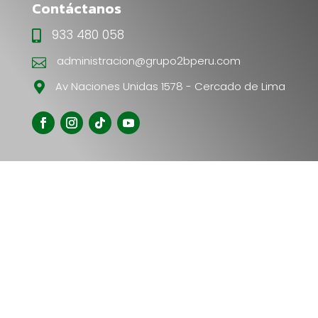
Contáctanos
933 480 058

administracion@grupo2bperu.com

Av Naciones Unidas 1578 - Cercado de Lima
